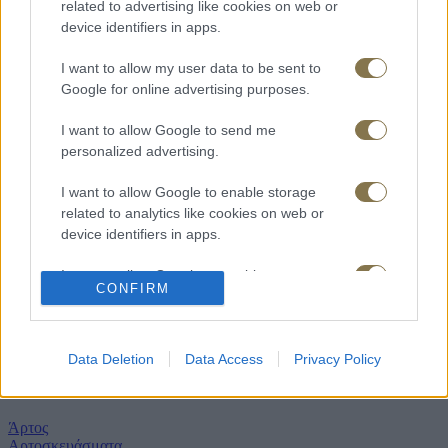
related to advertising like cookies on web or
device identifiers in apps.
Χειροποίητες σοκολάτες
I want to allow my user data to be sent to
Ο απόλυτος έρωτας σοκολάτας υγείας γάλακτος και λευκής
Google for online advertising purposes.
σοκολάτας με ολόκληρους ξηρούς καρπούς
<<
I want to allow Google to send me
<
personalized advertising.
1
2
I want to allow Google to enable storage
related to analytics like cookies on web or
Πληροφορίες
device identifiers in apps.
Αρχική
I want to allow Google to enable storage
Προφίλ
CONFIRM
Καταστήματα
related to functionality of the website or app.
Ζητήστε προσφορά
Δείτε τις προσφορές μας
I want to allow Google to enable storage
Επικοινωνία
related to personalization.
Data Deletion
Data Access
Privacy Policy
Αρτοποιία
I want to allow Google to enable storage
related to security, including authentication
Άρτος
functionality and fraud prevention, and other
Αρτοσκευάσματα