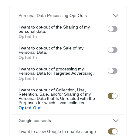
Τσάι
third parties.
Προφίλ
Καταστήματα
Please note that this website/app uses one or more Google
Personal Data Processing Opt Outs
Επικοινωνία
services and may gather and store information including but
not limited to your visit or usage behaviour. You may click to
I want to opt-out of the Sharing of my
personal data.
grant or deny consent to Google and its third-party tags to
Opted In
Ζαχαροπλαστική
use your data for below specified purposes in below Google
Γλυκά
consent section.
I want to opt-out of the Sale of my
Personal Data.
Γλυκά
Opted In
I want to opt-out of processing my
Personal Data for Targeted Advertising.
Opted In
Τάρτα με φρέσκιες φράουλες
I want to opt-out of Collection, Use,
Retention, Sale, and/or Sharing of my
Τα φρούτα εποχής είναι για μας έμπνευση για τη δημιουργία μιας
Personal Data that Is Unrelated with the
απολαυστικής τάρτας
Purposes for which it was collected.
Opted Out
Τζιαντούγια φουντουκιού
Google consents
Γεύσει απο γνήσια πραλίνα φουντουκιού με ολόκληρα φουνούκια
I want to allow Google to enable storage