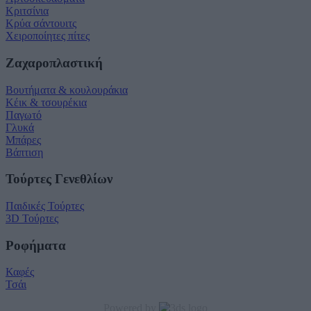
user protection.
Κριτσίνια
Κρύα σάντουιτς
Χειροποίητες πίτες
Ζαχαροπλαστική
Βουτήματα & κουλουράκια
Κέικ & τσουρέκια
Παγωτό
Γλυκά
Μπάρες
Βάπτιση
Τούρτες Γενεθλίων
Παιδικές Τούρτες
3D Τούρτες
Ροφήματα
Καφές
Τσάι
Powered by