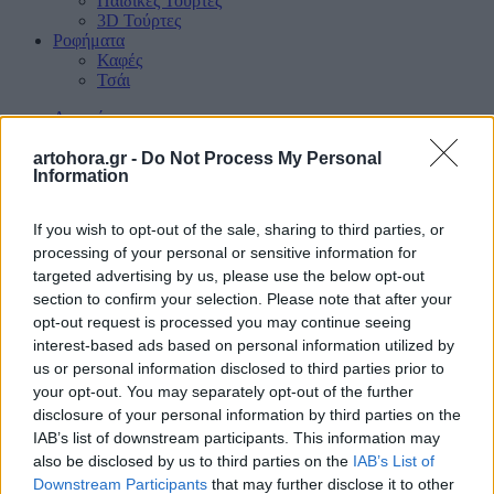
Παιδικές Τούρτες
3D Τούρτες
Ροφήματα
Καφές
Τσάι
Αρχική
Αρτοποιία
Άρτος
artohora.gr -
Do Not Process My Personal
Information
Αρτοσκευάσματα
Κριτσίνια
Κρύα σάντουιτς
If you wish to opt-out of the sale, sharing to third parties, or
Χειροποίητες πίτες
processing of your personal or sensitive information for
Ζαχαροπλαστική
targeted advertising by us, please use the below opt-out
Βουτήματα & κουλουράκια
Κέικ & τσουρέκια
section to confirm your selection. Please note that after your
Παγωτό
opt-out request is processed you may continue seeing
Γλυκά
interest-based ads based on personal information utilized by
Μπάρες
us or personal information disclosed to third parties prior to
Βάπτιση
your opt-out. You may separately opt-out of the further
Τούρτες Γενεθλίων
disclosure of your personal information by third parties on the
Παιδικές Τούρτες
3D Τούρτες
IAB’s list of downstream participants. This information may
Ροφήματα
also be disclosed by us to third parties on the
IAB’s List of
Καφές
Downstream Participants
that may further disclose it to other