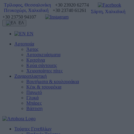
Τρίλοφος, Θεσσαλονίκη
+30 23920 62774
Πευκοχώρι, Χαλκιδική
+30 23740 61261
Σάρτη, Χαλκιδική
+30 23750 94107
ΕΛ
EN
Αρτοποιία
Άρτος
Αρτοσκευάσματα
Κριτσίνια
Κρύα σάντουιτς
Χειροποίητες πίτες
Ζαχαροπλαστική
Βουτήματα & κουλουράκια
Κέικ & τσουρέκια
Παγωτό
Γλυκά
Μπάρες
Βάπτιση
Τούρτες Γενεθλίων